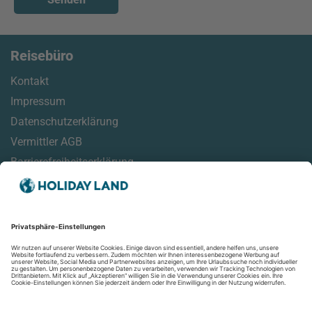
Reisebüro
Kontakt
Impressum
Datenschutzerklärung
Vermittler AGB
Barrierefreiheitserklärung
Service
Reisehinweise
Reisemonitor
Online Check-In Informationen