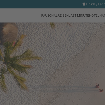
Holiday Land
PAUSCHALREISEN
LAST MINUTE
HOTEL
HA