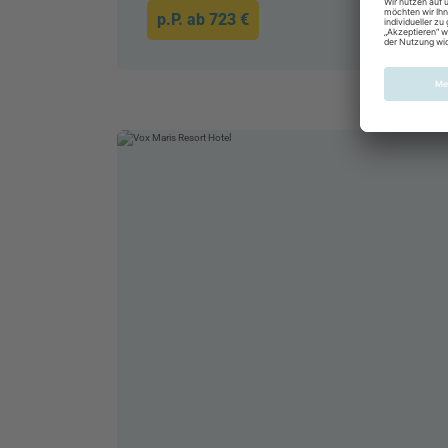
p.P. ab
723 €