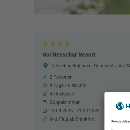
Sol Nessebar Resort
Nessebar, Bulgarien: Sonnenstrand / B
2 Personen
9 Tage / 8 Nächte
All Inclusive
Doppelzimmer
13.09.2026 - 21.09.2026
inkl. Flug ab Frankfurt