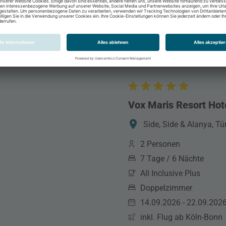
Vox Maris Resort Hot
Side, Side & Alanya, Tü
2 Personen
7 Tage / 6 Nächte
All Inclusive Plus
Doppelzimmer
14.09.2026 - 22.09.202
inkl. Flug ab Köln-Bonn