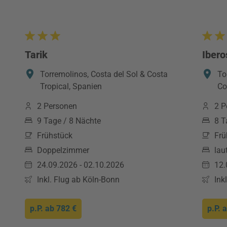
Tarik
Ibero
Torremolinos, Costa del Sol & Costa
To
Tropical, Spanien
Co
2 Personen
2 P
9 Tage / 8 Nächte
8 T
Frühstück
Frü
Doppelzimmer
lau
24.09.2026 - 02.10.2026
12.
Inkl. Flug ab Köln-Bonn
Ink
p.P. ab
782 €
p.P. 