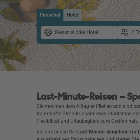
Pauschal
Hotel
Reiseziel oder Hotel
2 E
Last-Minute-Reisen – Sp
Sie möchten dem Alltag entfliehen und sind ber
traumhafte Strände, spannende Städtetrips od
Flexibilität und Urlaubsglück zum Greifen nah.
Bei uns finden Sie
Last-Minute-Angebote für be
aus attraktiven Pauschalreisen und starten Sie