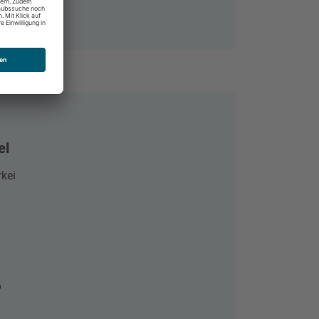
el
rkei
6