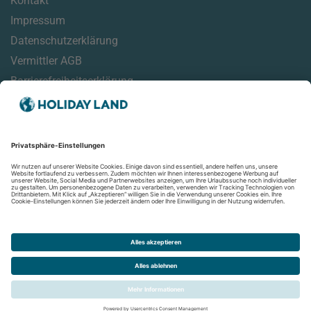
Kontakt
Impressum
Datenschutzerklärung
Vermittler AGB
Barrierefreiheitserklärung
Service
Reisehinweise
Reisemonitor
Online Check-In Informationen
Aktuelles
Newsletter
Folgen Sie uns auf: